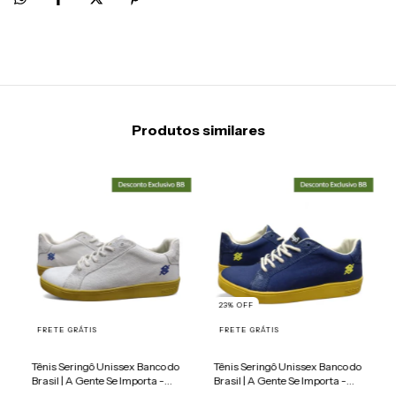
Produtos similares
23
%
OFF
FRETE GRÁTIS
FRETE GRÁTIS
Tênis Seringô Unissex Banco do
Tênis Seringô Unissex Banco do
Brasil | A Gente Se Importa -
Brasil | A Gente Se Importa -
Branco
Azul