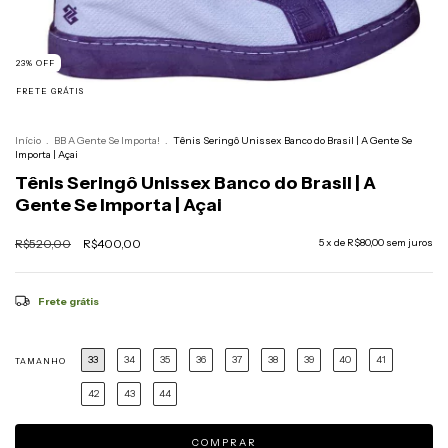
23
%
OFF
FRETE GRÁTIS
Início
.
BB A Gente Se Importa!
.
Tênis Seringô Unissex Banco do Brasil | A Gente Se
Importa | Açai
Tênis Seringô Unissex Banco do Brasil | A
Gente Se Importa | Açai
R$520,00
R$400,00
5
x de
R$80,00
sem juros
Frete grátis
33
34
35
36
37
38
39
40
41
TAMANHO
42
43
44