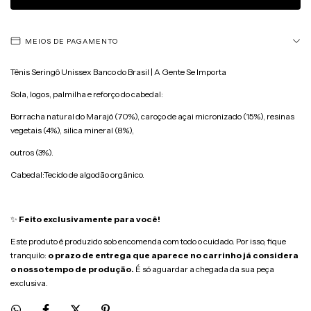
MEIOS DE PAGAMENTO
Tênis Seringô Unissex Banco do Brasil | A Gente Se Importa
Sola, logos, palmilha e reforço do cabedal:
Borracha natural do Marajó (70%), caroço de açai micronizado (15%), resinas
vegetais (4%), silica mineral (8%),
outros (3%).
Cabedal:Tecido de algodão orgânico.
✨
Feito exclusivamente para você!
Este produto é produzido sob encomenda com todo o cuidado. Por isso, fique
tranquilo:
o prazo de entrega que aparece no carrinho já considera
o nosso tempo de produção.
É só aguardar a chegada da sua peça
exclusiva.