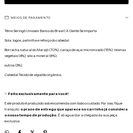
MEIOS DE PAGAMENTO
Tênis Seringô Unissex Banco do Brasil | A Gente Se Importa
Sola, logos, palmilha e reforço do cabedal:
Borracha natural do Marajó (70%), caroço de açai micronizado (15%), resinas
vegetais (4%), silica mineral (8%),
outros (3%).
Cabedal:Tecido de algodão orgânico.
✨
Feito exclusivamente para você!
Este produto é produzido sob encomenda com todo o cuidado. Por isso, fique
tranquilo:
o prazo de entrega que aparece no carrinho já considera
o nosso tempo de produção.
É só aguardar a chegada da sua peça
exclusiva.