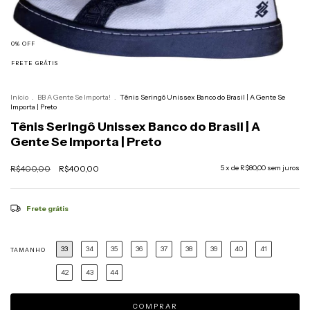
0
%
OFF
FRETE GRÁTIS
Início
.
BB A Gente Se Importa!
.
Tênis Seringô Unissex Banco do Brasil | A Gente Se
Importa | Preto
Tênis Seringô Unissex Banco do Brasil | A
Gente Se Importa | Preto
R$400,00
R$400,00
5
x de
R$80,00
sem juros
Frete grátis
33
34
35
36
37
38
39
40
41
TAMANHO
42
43
44