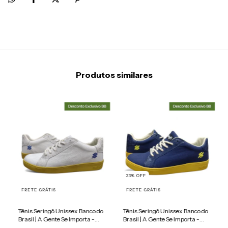
Produtos similares
23
%
OFF
FRETE GRÁTIS
FRETE GRÁTIS
Tênis Seringô Unissex Banco do
Tênis Seringô Unissex Banco do
Brasil | A Gente Se Importa -
Brasil | A Gente Se Importa -
Branco
Azul